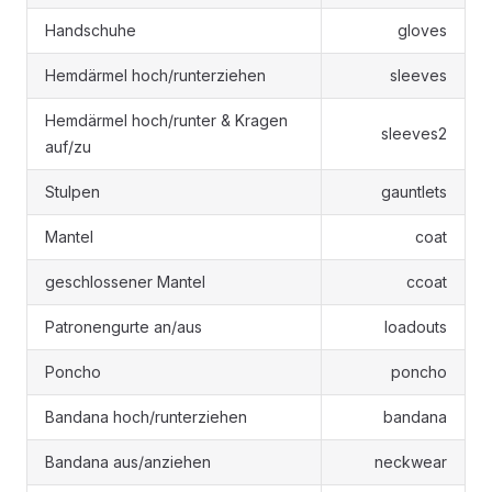
Handschuhe
gloves
Hemdärmel hoch/runterziehen
sleeves
Hemdärmel hoch/runter & Kragen
sleeves2
auf/zu
Stulpen
gauntlets
Mantel
coat
geschlossener Mantel
ccoat
Patronengurte an/aus
loadouts
Poncho
poncho
Bandana hoch/runterziehen
bandana
Bandana aus/anziehen
neckwear