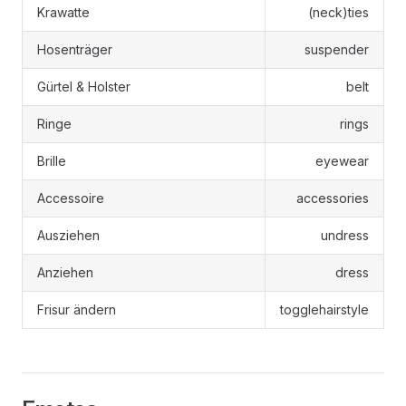
Krawatte
(neck)ties
Hosenträger
suspender
Gürtel & Holster
belt
Ringe
rings
Brille
eyewear
Accessoire
accessories
Ausziehen
undress
Anziehen
dress
Frisur ändern
togglehairstyle