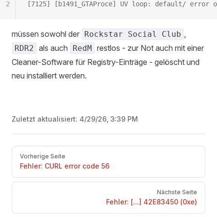
2
[7125] [b1491_GTAProce] UV loop: default/ error 
müssen sowohl der
,
Rockstar Social Club
als auch
restlos - zur Not auch mit einer
RDR2
RedM
Cleaner-Software für Registry-Einträge - gelöscht und
neu installiert werden.
Zuletzt aktualisiert:
4/29/26, 3:39 PM
Pager
Vorherige Seite
Fehler: CURL error code 56
Nächste Seite
Fehler: [...] 42E83450 (0xe)